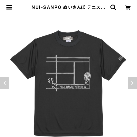
NUI-SANPO ぬいさんぽ テニスコ
ートMENSドライTシャツ【ガンメタ
ル/バーガンディ/コヨーテ】 | NUI-S
ANPO OFFICIAL STORE