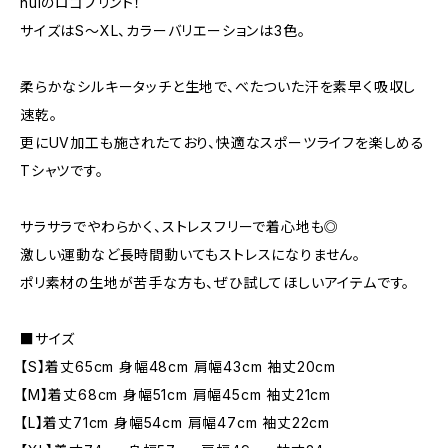
nuiのロゴプリント！
サイズはS〜XL、カラーバリエーションは3色。
柔らかなシルキータッチと生地で、べたついた汗を素早く吸収し
速乾。
更にUV加工も施されたており、快適なスポーツライフを楽しめる
Tシャツです。
サラサラでやわらかく、ストレスフリーで着心地も◎
激しい運動など長時間動いてもストレスになりません。
ポリ素材の生地が苦手な方も、ぜひ試してほしいアイテムです。
■サイズ
【S】着丈65cm 身幅48cm 肩幅43cm 袖丈20cm
【M】着丈68cm 身幅51cm 肩幅45cm 袖丈21cm
【L】着丈71cm 身幅54cm 肩幅47cm 袖丈22cm